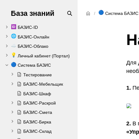
База знаний
🔵
Система БАЗИС
🆔
БАЗИС-ID
Н
🌐
БАЗИС-Онлайн
☁️
БАЗИС-Облако
💡
Личный кабинет (Портал)
Для 
🔵
Система БАЗИС
необ
Тестирование
БАЗИС-Мебельщик
1.
Пе
БАЗИС-Шкаф
БАЗИС-Раскрой
БАЗИС-Смета
БАЗИС-Бирка
2.
В 
«Упр
БАЗИС-Склад