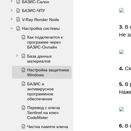
БАЗИС-Салон
БАЗИС-ЧПУ
V-Ray Render Node
3.
В 
Настройка системы
Не з
Как подключится к
программе через
БАЗИС-Онлайн
База данных
материалов
4.
Ск
Настройка защитника
Windows
5.
В 
БАЗИС и
антивирусное
Нажм
программное
обеспечение
Перевод с ключа
Sentinel на ключ
CodeMeter
6.
В 
Чистка памяти ключа