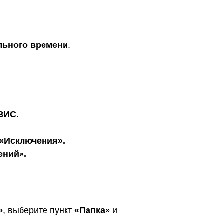
льного времени
.
ЗИС.
«Исключения».
ений».
»
, выберите пункт
«Папка»
и